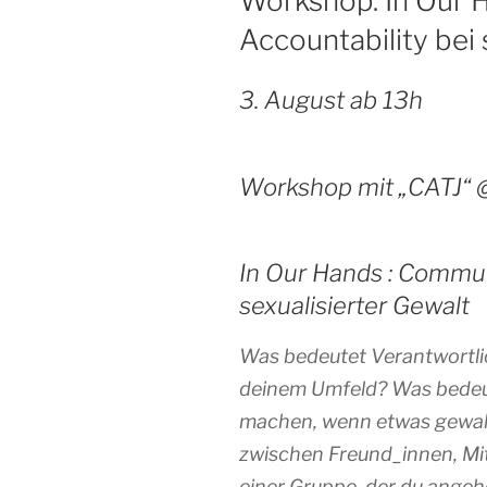
Workshop: In Our 
Accountability bei 
3. August ab 13h
Workshop mit „CATJ“ 
In Our Hands : Commun
sexualisierter Gewalt
Was bedeutet Verantwortlic
deinem Umfeld? Was bedeut
machen, wenn etwas gewaltv
zwischen Freund_innen, M
einer Gruppe, der du angeh