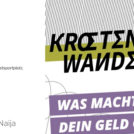
stsportplatz
,
Naija