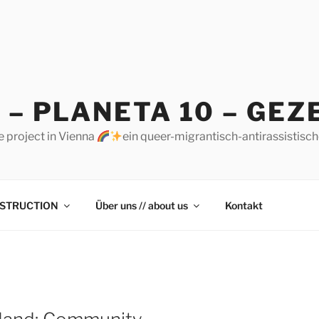
 – PLANETA 10 – GEZ
e project in Vienna
ein queer-migrantisch-antirassistisc
STRUCTION
Über uns // about us
Kontakt