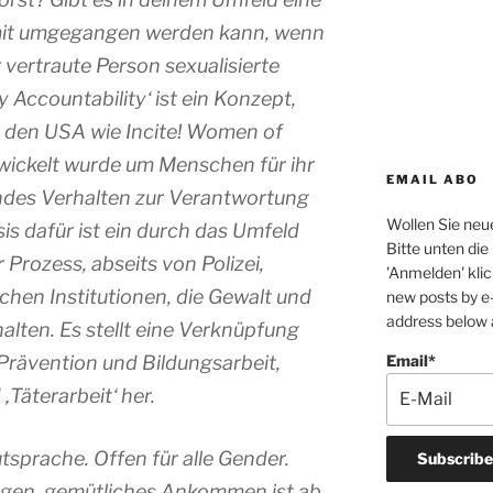
amit umgegangen werden kann, wenn
 vertraute Person sexualisierte
Accountability‘ ist ein Konzept,
n den USA wie Incite! Women of
wickelt wurde um Menschen für ihr
EMAIL ABO
des Verhalten zur Verantwortung
Wollen Sie neue
sis dafür ist ein durch das Umfeld
Bitte unten di
 Prozess, abseits von Polizei,
'Anmelden' klic
chen Institutionen, die Gewalt und
new posts by e-
address below a
lten. Es stellt eine Verknüpfung
Prävention und Bildungsarbeit,
Email*
‚Täterarbeit‘ her.
sprache. Offen für alle Gender.
gen, gemütliches Ankommen ist ab