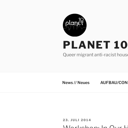
Zum
Inhalt
springen
PLANET 10
Queer migrant anti-racist hous
News // Neues
AUFBAU/CON
VERÖFFENTLICHT
23. JULI 2014
AM