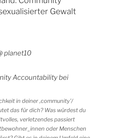
Hand: Community
sexualisierter Gewalt
@ planet10
ity Accountability bei
hkeit in deiner ‚community’/
et das für dich? Was würdest du
olles, verletzendes passiert
itbewohner_innen oder Menschen
örst? Gibt es in deinem Umfeld eine