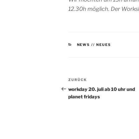
12.30h möglich. Der Works
KATEGORIEN
NEWS // NEUES
Beitragsnavigation
Vorheriger
ZURÜCK
Beitrag
workday 20. juli ab 10 uhr und
planet fridays