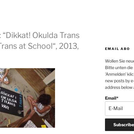
“Dikkat! Okulda Trans
 Trans at School“, 2013,
EMAIL ABO
Wollen Sie neue
Bitte unten di
'Anmelden' klic
new posts by e-
address below a
Email*