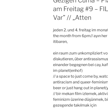
Gezigen Cuma – Pla
am Freitag #9 – FI
Var” // „Atten
jeden 2. und 4. freitag im monat
the month from 6pm// ayın her 
itibaren,
ein raum zum unkompliziert vo
diskutieren, über antirassism
einander begegnen bei cay, ka
im planet(enhof)
// a space to just come by, watc
antiracism and queer-feminism,
beer or just hang out in planet(
// bir mekan film izlemek, aktivi
feminizm üzerine düşünmek, bir
gezegende takılmak için