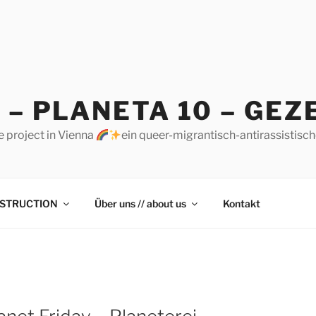
 – PLANETA 10 – GEZ
e project in Vienna
ein queer-migrantisch-antirassistisc
STRUCTION
Über uns // about us
Kontakt