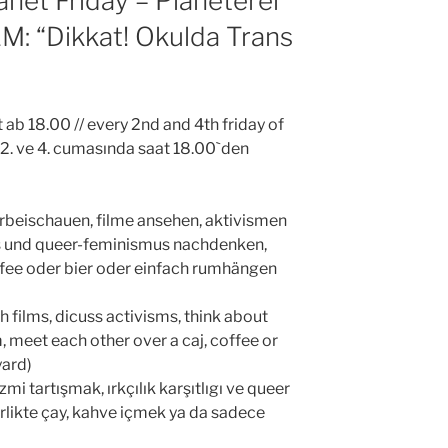
net Friday – Planeterei
LM: “Dikkat! Okulda Trans
 ab 18.00 // every 2nd and 4th friday of
2. ve 4. cumasında saat 18.00`den
rbeischauen, filme ansehen, aktivismen
us und queer-feminismus nachdenken,
ffee oder bier oder einfach rumhängen
h films, dicuss activisms, think about
 meet each other over a caj, coffee or
yard)
zmi tartışmak, ırkçılık karşıtlıgı ve queer
likte çay, kahve içmek ya da sadece