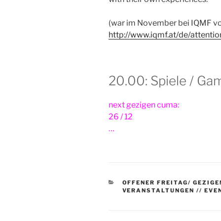
(war im November bei IQMF vo
http://www.iqmf.at/de/attentio
20.00: Spiele / Ga
next gezigen cuma:
26 / 12
…
KATEGORIEN
OFFENER FREITAG/ GEZIGE
VERANSTALTUNGEN // EVE