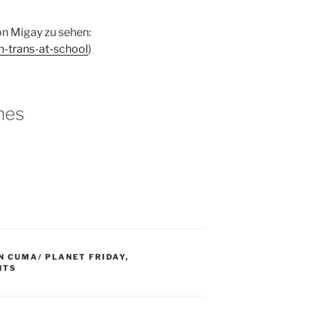
n Migay zu sehen:
n-trans-at-school
)
mes
N CUMA/ PLANET FRIDAY
,
NTS