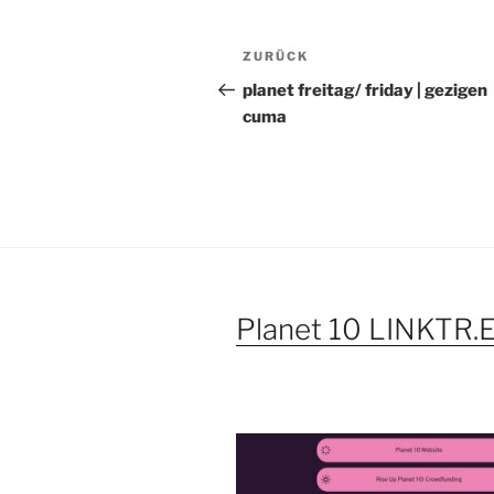
Beitragsnavigation
Vorheriger
ZURÜCK
Beitrag
planet freitag/ friday | gezigen
cuma
Planet 10 LINKTR.