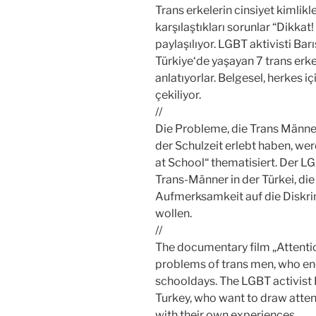
Trans erkelerin cinsiyet kimlik
karşılaştıkları sorunlar “Dikkat
paylaşılıyor. LGBT aktivisti Bar
Türkiye‘de yaşayan 7 trans erke
anlatıyorlar. Belgesel, herkes i
çekiliyor.
//
Die Probleme, die Trans Männer
der Schulzeit erlebt haben, we
at School“ thematisiert. Der LG
Trans-Männer in der Türkei, die
Aufmerksamkeit auf die Diskri
wollen.
//
The documentary film „Attentio
problems of trans men, who enco
schooldays. The LGBT activist 
Turkey, who want to draw atten
with their own experiences.