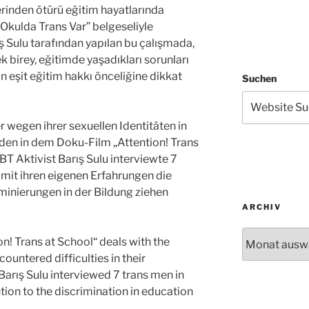
lerinden ötürü eğitim hayatlarında
! Okulda Trans Var” belgeseliyle
ış Sulu tarafından yapılan bu çalışmada,
k birey, eğitimde yaşadıkları sorunları
çin eşit eğitim hakkı önceliğine dikkat
Suchen
 wegen ihrer sexuellen Identitäten in
rden in dem Doku-Film „Attention! Trans
BT Aktivist Barış Sulu interviewte 7
 mit ihren eigenen Erfahrungen die
minierungen in der Bildung ziehen
ARCHIV
Archiv
n! Trans at School“ deals with the
untered difficulties in their
Barış Sulu interviewed 7 trans men in
tion to the discrimination in education