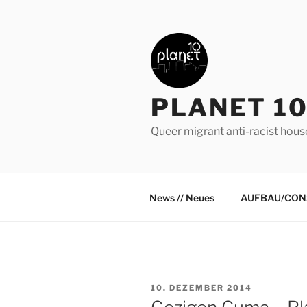
Zum
Inhalt
springen
PLANET 10
Queer migrant anti-racist hous
News // Neues
AUFBAU/CON
VERÖFFENTLICHT
10. DEZEMBER 2014
AM