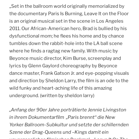
„Set in the ballroom world originally memorialized by
the documentary Paris Is Burning, Leave It on the Floor
is an original musical set in the scene in Los Angeles
2011. Our African-American hero, Brad is bullied by his
dysfunctional mom; he flees his home and by chance
tumbles down the rabbit-hole into the LA ball scene
where he finds a ragtag new family. With music by
Beyonce music director, Kim Burse, screenplay and
lyrics by Glenn Gaylord choreography by Beyonce
dance master, Frank Gatson Jr. and eye-popping visuals
and direction by Sheldon Larry, the film is an ode to the
wild funky and heart-aching life of this amazing
underground. (written by sheldon larry)
„Anfang der 90er Jahre porträtierte Jennie Livingston
in ihrem Dokumentarfilm
„Paris brennt“ die New
Yorker Ballroom-Subkultur und setzte der schillernden
Szene der Drag-Queens und –Kings damit ein