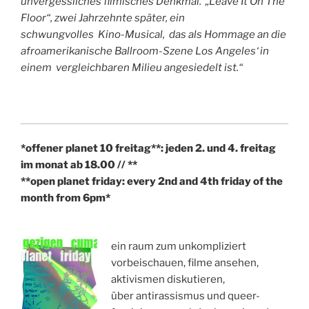
unvergessliches filmisches Denkmal.
„Leave It On The
Floor“, zwei Jahrzehnte später, ein
schwungvolles Kino-Musical,
das als Hommage an die
afroamerikanische Ballroom-Szene Los Angeles‘ in
einem
vergleichbaren Milieu angesiedelt ist.“
*offener planet 10 freitag**: jeden 2. und 4. freitag
im monat ab 18.00 // **
**open planet friday: every 2nd and 4th friday of the
month from 6pm*
ein raum zum unkompliziert
vorbeischauen, filme ansehen,
aktivismen diskutieren,
über antirassismus und queer-