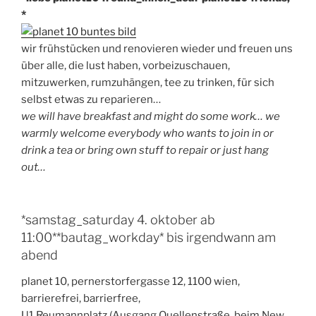
*
wir frühstücken und renovieren wieder und freuen uns
über alle, die lust haben, vorbeizuschauen,
mitzuwerken, rumzuhängen, tee zu trinken, für sich
selbst etwas zu reparieren…
we will have breakfast and might do some work… we
warmly welcome everybody who wants to join in or
drink a tea or bring own stuff to repair or just hang
out…
*samstag_saturday 4. oktober ab
11:00**bautag_workday* bis irgendwann am
abend
planet 10, pernerstorfergasse 12, 1100 wien,
barrierefrei, barrierfree,
U1 Reumannplatz (Ausgang Quellenstraße, beim New