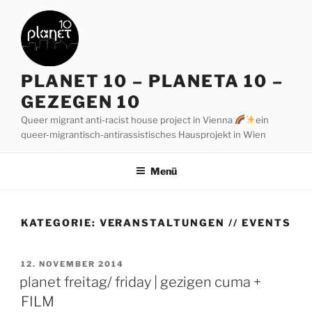
Zum
Inhalt
springen
PLANET 10 – PLANETA 10 –
GEZEGEN 10
Queer migrant anti-racist house project in Vienna
ein
queer-migrantisch-antirassistisches Hausprojekt in Wien
Menü
KATEGORIE:
VERANSTALTUNGEN // EVENTS
VERÖFFENTLICHT
12. NOVEMBER 2014
AM
planet freitag/ friday | gezigen cuma +
FILM