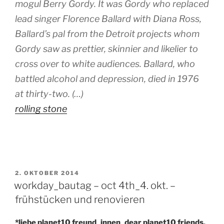
mogul Berry Gordy. It was Gordy who replaced
lead singer Florence Ballard with Diana Ross,
Ballard’s pal from the Detroit projects whom
Gordy saw as prettier, skinnier and likelier to
cross over to white audiences. Ballard, who
battled alcohol and depression, died in 1976
at thirty-two. (…)
rolling stone
VERÖFFENTLICHT
2. OKTOBER 2014
AM
workday_bautag – oct 4th_4. okt. –
frühstücken und renovieren
*liebe planet10 freund_innen_dear planet10 friends,