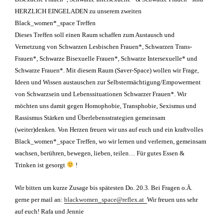
HERZLICH EINGELADEN zu unserem zweiten
Black_women*_space Treffen
Dieses Treffen soll einen Raum schaffen zum Austausch und
Vernetzung von Schwarzen Lesbischen Frauen*, Schwarzen Trans-
Frauen*, Schwarze Bisexuelle Frauen*, Schwarze Intersexuelle* und
Schwarze Frauen*. Mit diesem Raum (Saver-Space) wollen wir Frage,
Ideen und Wissen austauschen zur Selbstermächtigung/Empowerment
von Schwarzsein und Lebenssituationen Schwarzer Frauen*. Wir
möchten uns damit gegen Homophobie, Transphobie, Sexismus und
Rassismus Stärken und Überlebensstrategien gemeinsam
(weiter)denken. Von Herzen freuen wir uns auf euch und ein kraftvolles
Black_women*_space Treffen, wo wir lernen und verlernen, gemeinsam
wachsen, berühren, bewegen, lieben, teilen… Für gutes Essen &
Trinken ist gesorgt
!
Wir bitten um kurze Zusage bis spätesten Do. 20.3. Bei Fragen o.Ä.
gerne per mail an:
blackwomen_space@reflex.at
Wir freuen uns sehr
auf euch! Rafa und Jennie