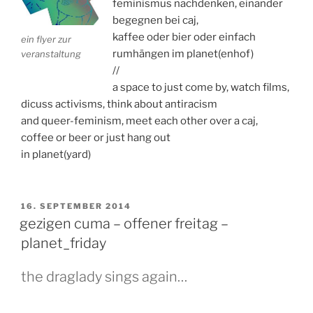
feminismus nachdenken, einander
begegnen bei caj,
kaffee oder bier oder einfach
ein flyer zur
rumhängen im planet(enhof)
veranstaltung
//
a space to just come by, watch films,
dicuss activisms, think about antiracism
and queer-feminism, meet each other over a caj,
coffee or beer or just hang out
in planet(yard)
VERÖFFENTLICHT
16. SEPTEMBER 2014
AM
gezigen cuma – offener freitag –
planet_friday
the draglady sings again…