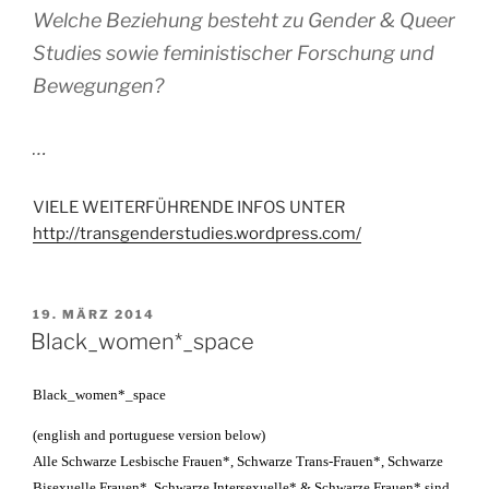
Welche Beziehung besteht zu Gender & Queer
Studies sowie feministischer Forschung und
Bewegungen?
…
VIELE WEITERFÜHRENDE INFOS UNTER
http://transgenderstudies.wordpress.com/
VERÖFFENTLICHT
19. MÄRZ 2014
AM
Black_women*_space
Black_women*_space
(english and portuguese version below)
Alle Schwarze Lesbische Frauen*, Schwarze Trans-Frauen*, Schwarze
Bisexuelle Frauen*, Schwarze Intersexuelle* & Schwarze Frauen*
sind