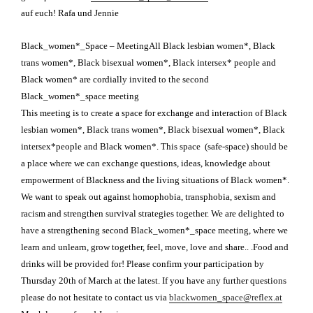
auf euch! Rafa und Jennie
Black_women*_Space – Meeting
All Black lesbian women*, Black
trans women*, Black bisexual women*, Black intersex* people and
Black women*
are cordially invited to the second
Black_women*_space meeting
This meeting is to create a space for exchange and interaction of Black
lesbian women*, Black trans women*, Black bisexual women*, Black
intersex*
people and Black women*. This space (safe-space) should be
a place where
we can exchange questions, ideas, knowledge about
empowerment of Blackness
and the living situations of Black women*.
We want to speak out against homophobia, transphobia, sexism and
racism
and strengthen survival strategies together.
We are delighted to
have a strengthening second Black_women*_space
meeting, where we
learn and unlearn, grow together, feel, move, love and
share.. .
Food and
drinks will be provided for!
Please confirm your participation by
Thursday 20th of March at the
latest.
If you have any further questions
please do not hesitate to contact us via
blackwomen_space@reflex.at