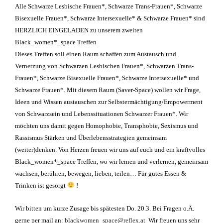
Alle Schwarze Lesbische Frauen*, Schwarze Trans-Frauen*, Schwarze
Bisexuelle Frauen*, Schwarze Intersexuelle* & Schwarze Frauen*
sind
HERZLICH EINGELADEN zu unserem zweiten
Black_women*_space Treffen
Dieses Treffen soll einen Raum schaffen zum Austausch und
Vernetzung von Schwarzen Lesbischen Frauen*, Schwarzen Trans-
Frauen*, Schwarze Bisexuelle Frauen*, Schwarze Intersexuelle* und
Schwarze Frauen*. Mit diesem Raum (Saver-Space) wollen wir Frage,
Ideen und Wissen austauschen zur Selbstermächtigung/Empowerment
von Schwarzsein und Lebenssituationen Schwarzer Frauen*. Wir
möchten uns damit gegen Homophobie, Transphobie, Sexismus und
Rassismus Stärken und Überlebensstrategien gemeinsam
(weiter)denken. Von Herzen freuen wir uns auf euch und ein kraftvolles
Black_women*_space Treffen, wo wir lernen und verlernen, gemeinsam
wachsen, berühren, bewegen, lieben, teilen… Für gutes Essen &
Trinken ist gesorgt
!
Wir bitten um kurze Zusage bis spätesten Do. 20.3. Bei Fragen o.Ä.
gerne per mail an:
blackwomen_space@reflex.at
Wir freuen uns sehr