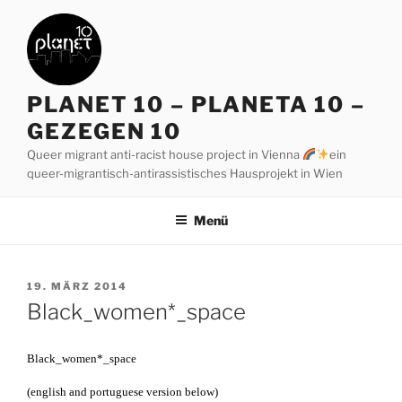
Zum
Inhalt
springen
PLANET 10 – PLANETA 10 –
GEZEGEN 10
Queer migrant anti-racist house project in Vienna
ein
queer-migrantisch-antirassistisches Hausprojekt in Wien
Menü
VERÖFFENTLICHT
19. MÄRZ 2014
AM
Black_women*_space
Black_women*_space
(english and portuguese version below)