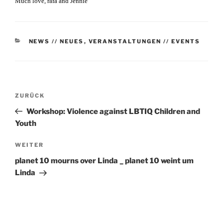
Much love,
rafa and Jennie
KATEGORIEN
NEWS // NEUES
,
VERANSTALTUNGEN // EVENTS
Beitragsnavigation
Vorheriger
ZURÜCK
Beitrag
Workshop: Violence against LBTIQ Children and
Youth
Nächster
WEITER
Beitrag
planet 10 mourns over Linda _ planet 10 weint um
Linda