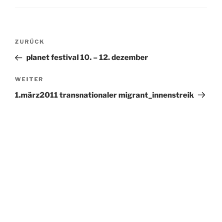
Beitragsnavigation
Vorheriger
ZURÜCK
Beitrag
planet festival 10. – 12. dezember
Nächster
WEITER
Beitrag
1.märz2011 transnationaler migrant_innenstreik