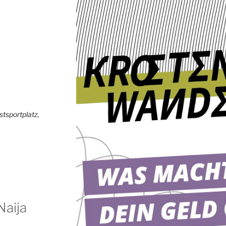
stsportplatz
,
Naija