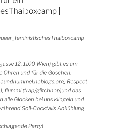
für ein
hesThaiboxcamp |
n queer_feministischesThaiboxcamp
gasse 12, 1100 Wien) gibt es am
ie Ohren und für die Goschen:
aundhummel.noblogs.org) Respect
n), flummi (trap/glitchhop)und das
en alle Glocken bei uns klingeln und
 während Soli-Cocktails Abkühlung
nschlagende Party!