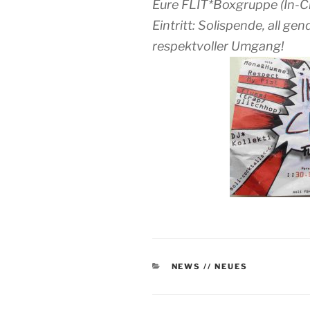
Eure FLIT*Boxgruppe (In-Cl
Eintritt: Solispende, all g
respektvoller Umgang!
KATEGORIEN
NEWS // NEUES