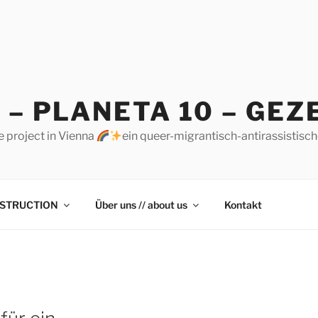
 – PLANETA 10 – GEZ
e project in Vienna
ein queer-migrantisch-antirassistisc
STRUCTION
Über uns // about us
Kontakt