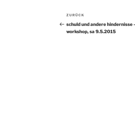
Beitragsnavigation
Vorheriger
ZURÜCK
Beitrag
schuld und andere hindernisse 
workshop, sa 9.5.2015