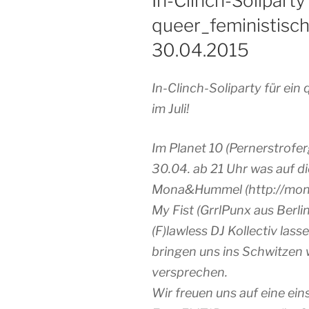
In-Clinch-Soliparty 
queer_feministisc
30.04.2015
In-Clinch-Soliparty für ei
im Juli!
Im Planet 10 (Pernerstrofer
30.04. ab 21 Uhr was auf d
Mona&Hummel (http://mon
My Fist (GrrlPunx aus Berli
(F)lawless DJ Kollectiv lass
bringen uns ins Schwitzen
versprechen.
Wir freuen uns auf eine ei