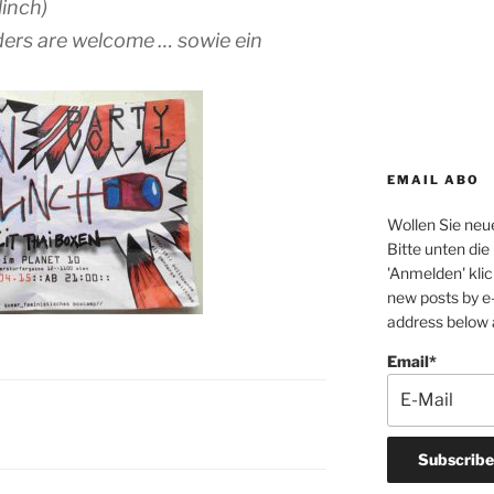
inch)
enders are welcome … sowie ein
EMAIL ABO
Wollen Sie neue
Bitte unten di
'Anmelden' klic
new posts by e-
address below a
Email*