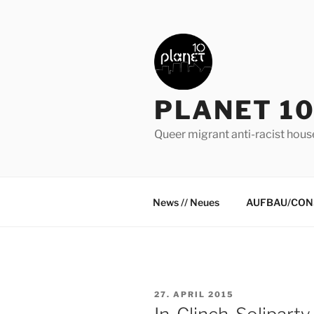
Zum
Inhalt
springen
PLANET 10
Queer migrant anti-racist hous
News // Neues
AUFBAU/CON
VERÖFFENTLICHT
27. APRIL 2015
AM