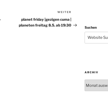
WEITER
Nächster
Beitrag
–
planet friday |gezigen cuma |
planeten freitag 8.5. ab 19:30
Suchen
ARCHIV
Archiv