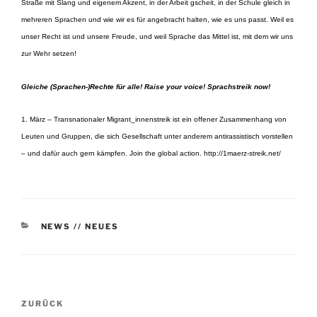
Straße mit Slang und eigenem Akzent, in der Arbeit gscheit, in der Schule gleich in
mehreren Sprachen und wie wir es für angebracht halten, wie es uns passt. Weil es
unser Recht ist und unsere Freude, und weil Sprache das Mittel ist, mit dem wir uns
zur Wehr setzen!
Gleiche (Sprachen
-)Rechte für alle! Raise your voice! Sprachstreik now!
1. März – Transnationaler Migrant_innenstreik ist ein offener Zusammenhang von
Leuten und Gruppen, die sich Gesellschaft unter anderem antirassistisch vorstellen
– und dafür auch gern kämpfen. Join the global action. http://1maerz-streik.net/
KATEGORIEN
NEWS // NEUES
Beitragsnavigation
Vorheriger
ZURÜCK