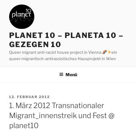
Zum
Inhalt
springen
PLANET 10 – PLANETA 10 –
GEZEGEN 10
Queer migrant anti-racist house project in Vienna
ein
queer-migrantisch-antirassistisches Hausprojekt in Wien
Menü
VERÖFFENTLICHT
12. FEBRUAR 2012
AM
1. März 2012 Transnationaler
Migrant_innenstreik und Fest @
planet10