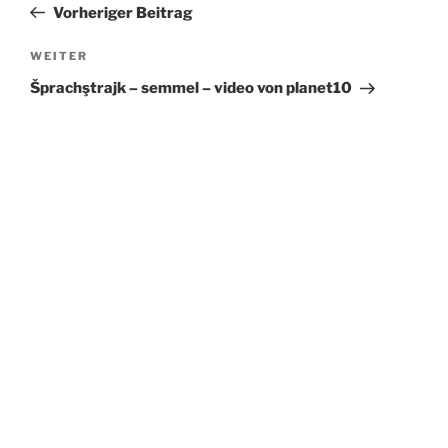
Beitrag
Vorheriger Beitrag
Nächster
WEITER
Beitrag
Šprachştrajk – semmel – video von planet10