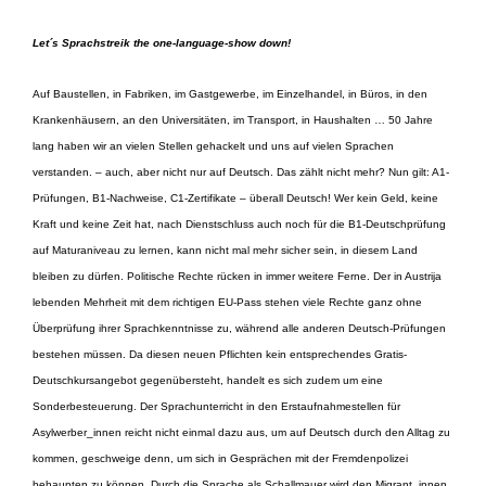
Let´s Sprachstreik the one-language-show down!
Auf Baustellen, in Fabriken, im Gastgewerbe, im Einzelhandel, in Büros, in den
Krankenhäusern, an den Universitäten, im Transport, in Haushalten … 50 Jahre
lang haben wir an vielen Stellen gehackelt und uns auf vielen Sprachen
verstanden
. – auch, aber nicht nur auf Deutsch. Das zählt nicht mehr? Nun gilt: A1-
Prüfungen, B1-Nachweise, C1-Zertifikate – überall Deutsch! Wer kein Geld, keine
Kraft und keine Zeit hat, nach Dienstschluss auch noch für die B1-Deutschprüfung
auf Maturaniveau zu lernen, kann nicht mal mehr sicher sein, in diesem Land
bleiben zu dürfen. Politische Rechte rücken in immer weitere Ferne. Der in Austrija
lebenden Mehrheit mit dem richtigen EU-Pass stehen viele Rechte ganz ohne
Überprüfung ihrer Sprachkenntnisse zu, während alle anderen Deutsch-Prüfungen
bestehen müssen. Da diesen neuen Pflichten kein entsprechendes Gratis-
Deutschkursangebot gegenübersteht, handelt es sich zudem um eine
Sonderbesteuerung. Der Sprachunterricht in den Erstaufnahmestellen für
Asylwerber_innen reicht nicht einmal dazu aus, um auf Deutsch durch den Alltag zu
kommen, geschweige denn, um sich in Gesprächen mit der Fremdenpolizei
behaupten zu können. Durch die Sprache als Schallmauer wird den Migrant_innen