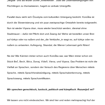
„Illegale“ und als letzter Schrei „Ankerkinder“. Statt die Lebensbedingungen von
Flüchtlingen zu thematisieren, hagelt es verbale Untergriffe.
Parallel dazu sieht sich Övustyria vom kulturellen Untergang bedroht: Koroška ist
durch die Slowenisierung und ein paar zweisprachige Ortstafeln bereits todgeweiht.
Nun ist wieder Viyana dran, muss wieder beschützt werden, diesmal ohne
Stadtmauer – dafür mit Pflicht dort und Zwang da! Wehe wir bestellen unser Brot
auf türkçe oder na našem und der_die Verkäufer_in wagt es, auf türkçe oder na
našem zu antworten. Aufregung, Skandal, die Wiener Lebensart geht flöten!
Nix da! Wie Kärnten immer schon auch Koroška war, war Wien immer schon ein
Stück Beč, Bech, Bécs, Dunaj, Vídeň, Viena, und Viyana. Das Problem ist nicht die
Vielfalt an Sprachen, sondern der Versuch des Regierens über Menschen mittels
Sprache, mittels Sprachherabwürdigung, mittels Sprachaberkennung, mittels
Sprachzwang, mittels Sprachzertifikaten.
Wir sprechen gerechtisch, lustisch, politisch und kämpfisch. Rozumiješ mi?
Wir lassen uns nicht eindeutschen. Wir sind hier und reden mehrsprachig! Auf der