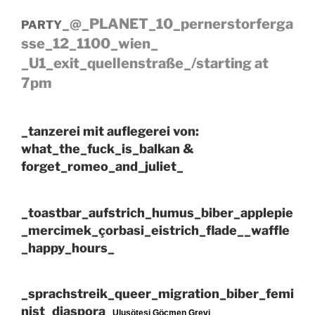
_@_PLANET_10_pernerstorferga
PARTY
sse_12_1100_wien_
_U1_exit_quellenstraße_/starting at
7pm
_tanzerei mit auflegerei von:
what_the_fuck_is_balkan &
forget_romeo_and_juliet_
_toastbar_aufstrich_humus_biber_applepie
_mercimek_çorbasi_eistrich_flade__waffle
_happy_hours_
_sprachstreik_queer_migration_biber_femi
nist_diaspora_
Ulusötesi Göçmen Grevi