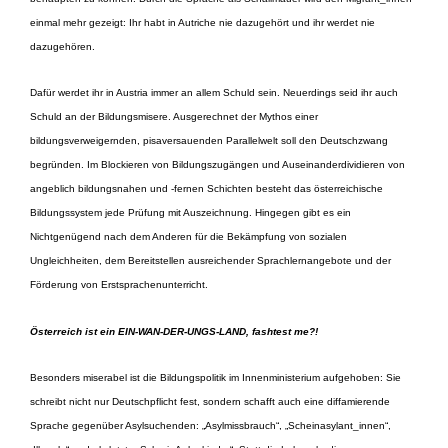
einmal mehr gezeigt: Ihr habt in Autriche nie dazugehört und ihr werdet nie
dazugehören.
Dafür werdet ihr in Austria immer an allem Schuld sein. Neuerdings seid ihr auch
Schuld an der Bildungsmisere. Ausgerechnet der Mythos einer
bildungsverweigernden, pisaversauenden Parallelwelt soll den Deutschzwang
begründen. Im Blockieren von Bildungszugängen und Auseinanderdividieren von
angeblich bildungsnahen und -fernen Schichten besteht das österreichische
Bildungssystem jede Prüfung mit Auszeichnung. Hingegen gibt es ein
Nichtgenügend nach dem Anderen
für die Bekämpfung von sozialen
Ungleichheiten, dem Bereitstellen ausreichender Sprachlernangebote und der
Förderung von Erstsprachenunterricht.
Österreich ist ein EIN-WAN-DER-UNGS-LAND, fashtest me?!
Besonders miserabel ist die Bildungspolitik im Innenministerium aufgehoben: Sie
schreibt nicht nur Deutschpflicht fest, sondern schafft auch eine diffamierende
Sprache gegenüber Asylsuchenden: „Asylmissbrauch“, „Scheinasylant_innen“,