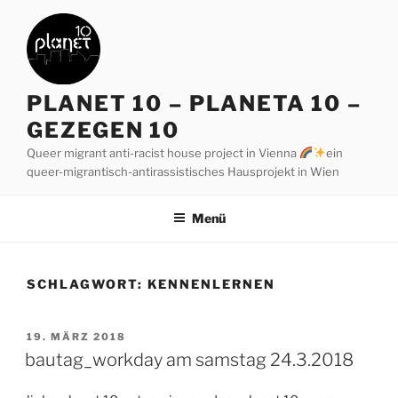
Zum
Inhalt
springen
PLANET 10 – PLANETA 10 –
GEZEGEN 10
Queer migrant anti-racist house project in Vienna
ein
queer-migrantisch-antirassistisches Hausprojekt in Wien
Menü
SCHLAGWORT:
KENNENLERNEN
VERÖFFENTLICHT
19. MÄRZ 2018
AM
bautag_workday am samstag 24.3.2018