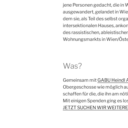
jene Personen gedacht, die in
ausgewandert, gelandet in Wien,
dem sie, als Teil des selbst org
intersektionalen Hauses, ank
des rassistischen, ableistisch
Wohnungsmarkts in Wien/Öste
Was?
Gemeinsam mit
GABU Heindl A
Obergeschosse wie möglich a
schaffen für die, die ihn am nö
Mit einigen Spenden ging es los
JETZT SUCHEN WIR WEITERE