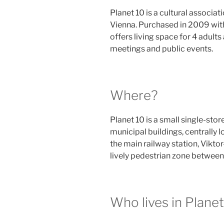
Planet 10 is a cultural associat
Vienna. Purchased in 2009 with
offers living space for 4 adult
meetings and public events.
Where?
Planet 10 is a small single-sto
municipal buildings, centrally 
the main railway station, Vikt
lively pedestrian zone betwee
Who lives in Plane