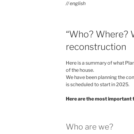
// english
“Who? Where? W
reconstruction
Here is a summary of what Plane
of the house.
We have been planning the con
is scheduled to start in 2025.
Here are the most important 
Who are we?