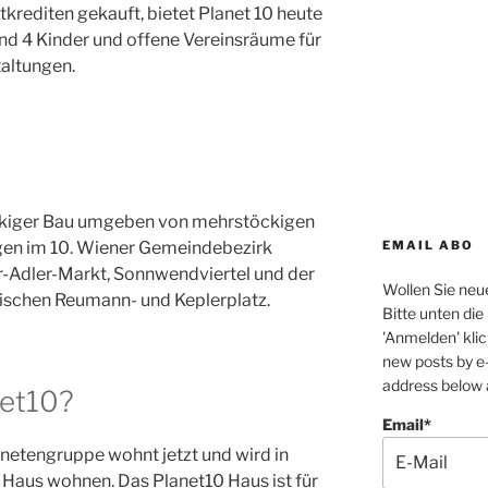
tkrediten gekauft, bietet Planet 10 heute
d 4 Kinder und offene Vereinsräume für
taltungen.
stöckiger Bau umgeben von mehrstöckigen
EMAIL ABO
gen im 10. Wiener Gemeindebezirk
-Adler-Markt, Sonnwendviertel und der
Wollen Sie neue
schen Reumann- und Keplerplatz.
Bitte unten di
'Anmelden' klic
new posts by e-
address below a
net10?
Email*
lanetengruppe wohnt jetzt und wird in
 Haus wohnen. Das Planet10 Haus ist für