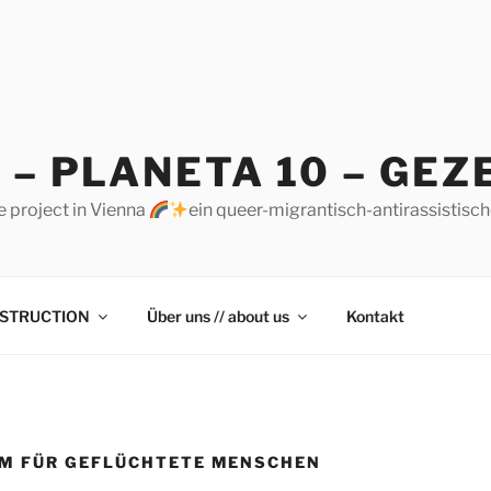
 – PLANETA 10 – GEZ
e project in Vienna
ein queer-migrantisch-antirassistisc
STRUCTION
Über uns // about us
Kontakt
M FÜR GEFLÜCHTETE MENSCHEN