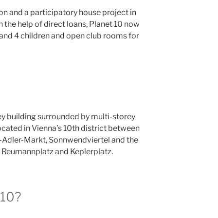
ion and a participatory house project in
 the help of direct loans, Planet 10 now
s and 4 children and open club rooms for
rey building surrounded by multi-storey
located in Vienna’s 10th district between
or-Adler-Markt, Sonnwendviertel and the
n Reumannplatz and Keplerplatz.
t10?