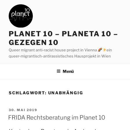
Zum
Inhalt
springen
PLANET 10 – PLANETA 10 –
GEZEGEN 10
Queer migrant anti-racist house project in Vienna
ein
queer-migrantisch-antirassistisches Hausprojekt in Wien
Menü
SCHLAGWORT:
UNABHÄNGIG
VERÖFFENTLICHT
30. MAI 2019
AM
FRIDA Rechtsberatung im Planet 10