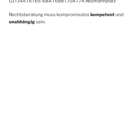
U1 I 14A I 6 I 65-68A I 68B I 70A I 7A Reumannplatz
Rechtsberatung muss kompromisslos
kompetent
und
unabhängig
sein.